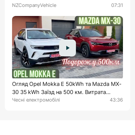
NZCompanyVehicle
07:31
Огляд Opel Mokka E 50kWh та Mazda MX-
30 35 kWh Заїзд на 500 км. Витрата
Чесні електромобілі
43:36
енергії, реальний запас ходу