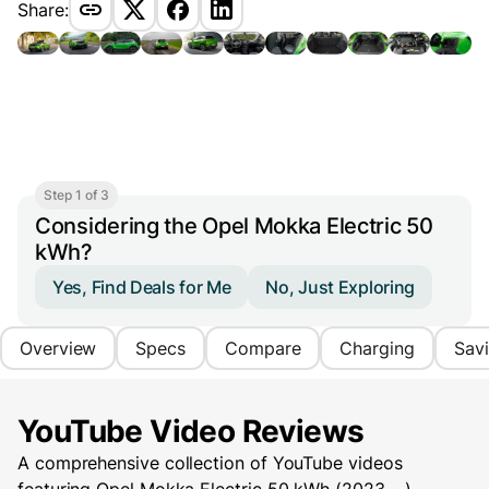
Share:
Step 1 of 3
Considering the Opel Mokka Electric 50
kWh?
Yes, Find Deals for Me
No, Just Exploring
Overview
Specs
Compare
Charging
Sav
YouTube Video Reviews
A comprehensive collection of YouTube videos