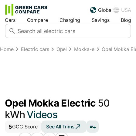
Global
USA
Cars
Compare
Charging
Savings
Blog
Home
Electric cars
Opel
Mokka-e
Opel Mokka Ele
Opel Mokka Electric
50
kWh
Videos
5
See All Trims
GCC Score